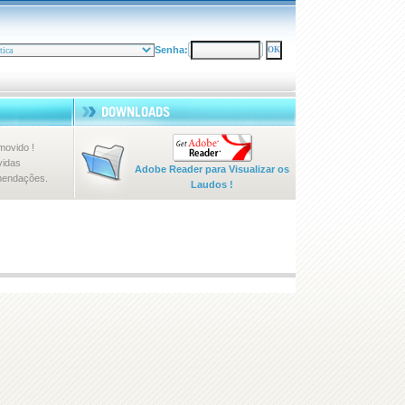
Senha:
ovido !
vidas
Adobe Reader para Visualizar os
mendações.
Laudos !